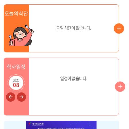
오늘의식단
더
금일 식단이 없습니다.
보
기
학사일정
일정이 없습니다.
2026
08
행
사
이
다
전
음
일
달
달
정
더