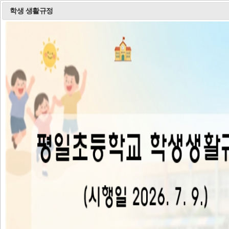
학생 생활규정
공
공지사항
가정통신문
지
사
08.10
2026학년도 방과후학교 프로그램(아동요리) 외부강사 모집 공고