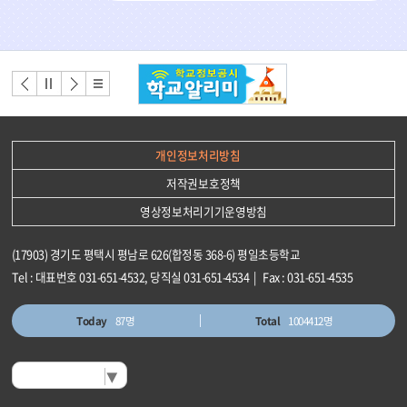
기
배
너
배너
배너
배너
배너
모
이전
정지
다음
리스
음
트
개인정보처리방침
저작권보호정책
영상정보처리기기운영방침
(17903) 경기도 평택시 평남로 626(합정동 368-6) 평일초등학교
Tel : 대표번호 031-651-4532, 당직실 031-651-4534 | Fax : 031-651-4535
Today
87명
Total
1004412명
Select Language
▼