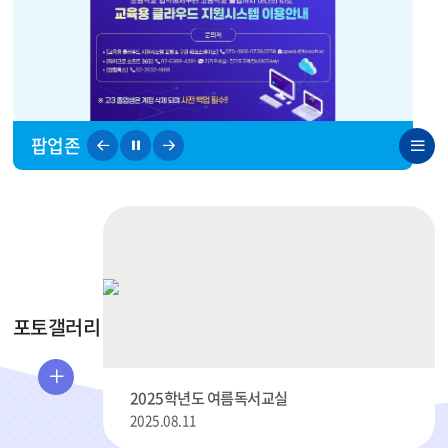
보
기
리
팝업존
이
일
다
전
시
음
스
페
정
페
트
이
지
이
보
지
지
기
포토갤러리
3
2025학년도 여름독서교실
더
2025.08.11
보