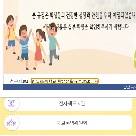
항
2026
더
보
07.21
평일초등학교 교육공무직원(조리사) 대체 단기 근로자 채용 공고 2차
기
2026
1.관련: 평일초등학교-9411(2026.7.21.)2. 다음과 같이 다시 조리사 대체 근로자를 모집합니다. 가.채용 직종 및 인원:조리사 대체근로자1명 나.채용
학교알리미
첨부자료1 :
평일초등학교 학생생활규정.hwp
독서로-도서검색
1일동안
전자책도서관
학교운영위원회